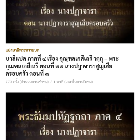
แปลบาลีพระธรรมบท
บาลีแปล ภาคที่ ๔ เรื่อง กุณฺฑลเกสีเถรี วตฺถุ – พระ
กุณฑลเกสีเถรี ตอนที่ ๒๒ นางปฏาจาราสูญเสีย
ครอบครัว ตอนที่ ๓
773 ครั้ง (จำนวนการเข้าชม)
1 นาที (เวลาในการรับชม)