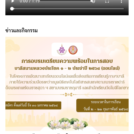
ข่าวและกิจกรรม