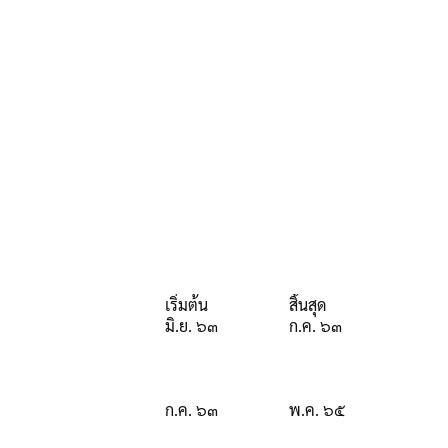
เริ่มต้น
สิ้นสุด
มิ.ย. ๖๓
ก.ค. ๖๓
ก.ค. ๖๓
พ.ค. ๖๕