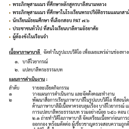
พระภิกษุสามเณร ที่ศึกษาหลักสูตรบาลีสนามหล
พระภิกษุสามเณร ที่ศึกษาในโรงเรียนพระปริยัติธรรมแผนกสา
นักเรียนมัธยมศึกษา ที่เลือกสอบ PAT ๗.๖
ประชาชนทั่วไป ที่สนใจเรียนบาลีตามอัธยาศั
ผู้ต้องขังในเรือนจำ
เนื้อหาภาษาบาลี
จัดทำในรูปแบบวีดิโอ เพื่อเผยแพร่ผ่านช่องท
๑. บาลีไวยากรณ์
๒. แปลบาลีพระธรรมบท
แผนการดำเนินงาน
:
ลำดับ
รายละเอียดกิจกรรม
๑
วางแผนการดำเนินงาน และจัดตั้งคณะทำงาน
๒
พัฒนาสื่อการเรียนภาษาบาลีในรูปแบบวิดีโอ ที่สอนโดย
ด้านภาษาบาลีมีเนื้อหาครอบลุมเรื่อง บาลีไวยากรณ์ 
การแปลบาลีพระธรรมบท รวมอย่างน้อย ๖๕๐ ตอน (
๒.๑ ถ่ายทำวิดีโอภาษาบาลี จัดเตรียมเนื้อหาก่อนกา
ออกกอง พร้อมตัดต่อ ผู้เชี่ยวชาญตรวจสอบความถูกต้