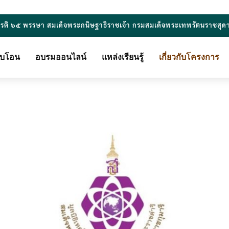
ยรติ ๖๕ พรรษา สมเด็จพระกนิษฐาธิราชเจ้า กรมสมเด็จพระเทพรัตนราชสุด
ียบโอน
อบรมออนไลน์
แหล่งเรียนรู้
เกี่ยวกับโครงการ