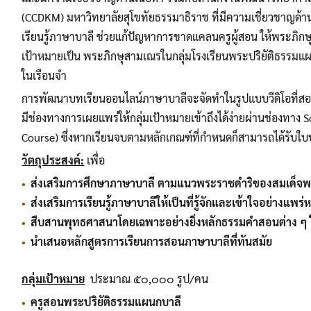
(CCDKM) มหาวิทยาลัยสุโขทัยธรรมาธิราช ที่มีความเชี่ยวชาญด้าน
เรียนรู้ภาษาบาลี ช่วยแก้ปัญหาการขาดแคลนครูผู้สอน ให้พระภิกษุส
เป้าหมายเป็น พระภิกษุสามเณรในกลุ่มโรงเรียนพระปริยัติธรรมแผน
ในเรือนจำ
การพัฒนาบทเรียนออนไลน์ภาษาบาลีจะจัดทำในรูปแบบวีดิโอที่สอน
มีช่องทางการเผยแพร่ให้กลุ่มเป้าหมายเข้าถึงได้ง่ายผ่านช่องท
Course) ซึ่งหากเรียนจบตามหลักเกณฑ์ที่กำหนดก็สามารถได้รับใบ
วัตถุประสงค์:
เพื่อ
ส่งเสริมการศึกษาภาษาบาลี ตามแนวพระราชดำริของสมเด็จพ
ส่งเสริมการเรียนรู้ภาษาบาลีให้เป็นที่รู้จักและเข้าใจอย่างแพร่
สืบสานพุทธศาสนาโดยเฉพาะอย่างยิ่งหลักธรรมคำสอนต่าง ๆ ให้
นำเสนอหลักสูตรการเรียนการสอนภาษาบาลีที่ทันสมัย
กลุ่มเป้าหมาย
ประมาณ ๕๐,๐๐๐ รูป/คน
ครูสอนพระปริยัติธรรมแผนกบาลี