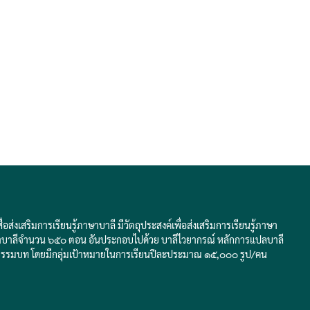
่งเสริมการเรียนรู้ภาษาบาลี มีวัตถุประสงค์เพื่อส่งเสริมการเรียนรู้ภาษา
ับภาษาบาลีจำนวน ๖๕๐ ตอน อันประกอบไปด้วย บาลีไวยากรณ์ หลักการแปลบาลี
ธรรมบท โดยมีกลุ่มเป้าหมายในการเรียนปีละประมาณ ๑๕,๐๐๐ รูป/คน