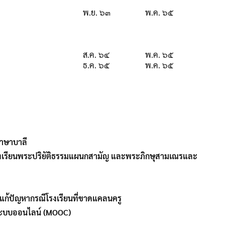
พ.ย. ๖๓
พ.ค. ๖๕
ส.ค. ๖๔
พ.ค. ๖๕
ธ.ค. ๖๕
พ.ค. ๖๕
ภาษาบาลี
รับโรงเรียนพระปริยัติธรรมแผนกสามัญ และพระภิกษุสามเณรและ
วยแก้ปัญหากรณีโรงเรียนที่ขาดแคลนครู
านระบบออนไลน์ (MOOC)