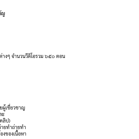
วง
มัญ
ย
างต่างๆ จำนวนวีดิโอรวม ๖๕๐ ตอน
ผู้เชี่ยวชาญ
และ
คลิป)
รถ่ายทำถ่ายทำ
องของเนื้อหา