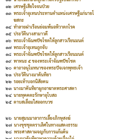
๑๒
เศรษฐีเสียใจจนป่วย
๑๓
พระเจ้าอุเทนประทานตำแหน่งเศรษฐีแก่นายโ
ฆสกะ
๑๔
ทำลายฝาเรือนย่อมพ้นอหิวาตกโรค
๑๕
ประวัตินางสามาวดี
๑๖
พระเจ้าจัณฑปัชโชตให้ลูกสาวเรียนมนต์
๑๗
พระเจ้าอุเทนถูกจับ
๑๘
พระเจ้าจัณฑปัชโชตให้ลูกสาวเรียนมนต์
๑๙
พาหนะ ๕ ของพระเจ้าจัณฑปัชโชต
๒๐
คาถาอนุโมทนาของพระปัจเจกพุทธเจ้า
๒๑
ประวัตินางมาคันทิยา
๒๒
รอยเท้าบอกนิสัยคน
๒๓
นางมาคันทิยาผูกอาฆาตพระศาสดา
๒๔
นายทุคคตะรักษาอุโบสถ
๒๕
ดาบสเลื่อมใสออกบวช
๒๖
นายสุมนมาลาการเลี้ยงภิกษุสงฆ์
๒๗
นางขุชชุตตราเลิศในทางแสดงธรรม
๒๘
พระศาสดาผจญกับการแก้แค้น
๒๙
นางมาคันทิยาหาความด้วยเรื่องไก่