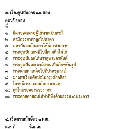
๓. เรื่องจูฬปันถกะ ๑๑ ตอน
ตอน
ชื่อตอน
ที่
๑
ธิดาของเศรษฐีได้ทาสเป็นสามี
๒
สามีภรรยาพาลูกไปหาตา
๓
มหาปันถกต้องการให้น้องชายบวช
๔
พระจูฬปันถกหนีไปสึกแต่สึกไม่ได้
๕
พระจูฬปันถกได้บรรลุพระอรหันต์
๖
พระจูฬปันถกเนรมิตตนเป็นภิกษุพันรูป
๗
พระศาสดาเสด็จไปที่ประชุมสงฆ์
๘
มาณพเรียนศิลปะในกรุงตักกสิลา
๙
โจรหนีเพราะมนต์ของมาณพ
๑๐
กุสโลบายของพระราชา
๑๑
พระศาสดาสอนให้ทำที่พึ่งด้วยธรรม ๔ ประการ
๔. เรื่องพาลนักษัตร ๑ ตอน
ตอนที่
ชื่อตอน