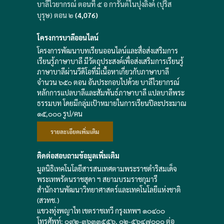
บาลีไวยากรณ์ ตอนที่ ๕ อ การันต์ในปุงลิงค์ (ปุริส
บุรุษ) ตอน ๒
(4,076)
โครงการบาลีออนไลน์
โครงการพัฒนาบทเรียนออนไลน์และสื่อส่งเสริมการ
เรียนรู้ภาษาบาลี มีวัตถุประสงค์เพื่อส่งเสริมการเรียนรู้
ภาษาบาลีผ่านวีดิโอที่มีเนื้อหาเกี่ยวกับภาษาบาลี
จำนวน ๖๕๐ ตอน อันประกอบไปด้วย บาลีไวยากรณ์
หลักการแปลบาลีและสัมพันธ์ภาษาบาลี แปลบาลีพระ
ธรรมบท โดยมีกลุ่มเป้าหมายในการเรียนปีละประมาณ
๑๕,๐๐๐ รูป/คน
รายละเอียดเพิ่มเติม
ติดต่อสอบถามข้อมูลเพิ่มเติม
มูลนิธิเทคโนโลยีสารสนเทศตามพระราชดำริสมเด็จ
พระเทพรัตนราชสุดา ฯ สยามบรมราชกุมารี
สำนักงานพัฒนาวิทยาศาสตร์และเทคโนโลยีแห่งชาติ
(สวทช.)
แขวงทุ่งพญาไท เขตราชเทวี กรุงเทพฯ ๑๐๔๐๐
โทรศัพท์:
๐๙๒-๓๖๓๓๕๕๖
,
๐๒-๕๖๔๗๐๐๐ ต่อ