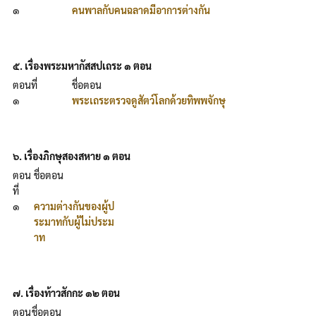
๑
คนพาลกับคนฉลาดมีอาการต่างกัน
๕. เรื่องพระมหากัสสปเถระ ๑ ตอน
ตอนที่
ชื่อตอน
๑
พระเถระตรวจดูสัตว์โลกด้วยทิพพจักษุ
๖. เรื่องภิกษุสองสหาย ๑ ตอน
ตอน
ชื่อตอน
ที่
๑
ความต่างกันของผู้ป
ระมาทกับผู้ไม่ประม
าท
๗. เรื่องท้าวสักกะ ๑๒ ตอน
ตอน
ชื่อตอน