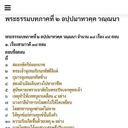
พระธรรมบทภาคที่ ๒ อปฺปมาทวคฺค วณฺณนา
พระธรรมบทภาคที่ ๒ อปฺปมาทวคฺค วณฺณนา จำนวน ๑๘ เรื่อง ๙๘ ตอน
๑. เรื่องสามาวดี ๓๘ ตอน
ตอน
ชื่อตอน
ที่
๑
สองกษัตริย์ออกบวช
๒
พระเจ้าอุเทนกับนกหัสดีลิงค์
๓
กุมารอุเทนยกทัพช้าง
๔
สองผัวเมียเดินทางไปหาอาชีพ
๕
สุนัขตายเพราะอาลัยในพระปัจเจกพุทธเจ้า
๖
เหตุทำให้เทพบุตรเคลื่อน ๔ อย่าง
๗
นางกาลีนำทารกโฆสกไปให้โคเหยียบ
๘
โฆสกทารกถูกฆ่าแต่ไม่ตาย
๙
ให้ทุกข์แก่ท่านทุกข์นั้นถึงตัว
๑๐
ความรักเกิดขึ้นด้วยเหตุ ๒ อย่าง
๑๑
นายโฆสกะได้ลูกสาวเศรษฐีเป็นภรรยา