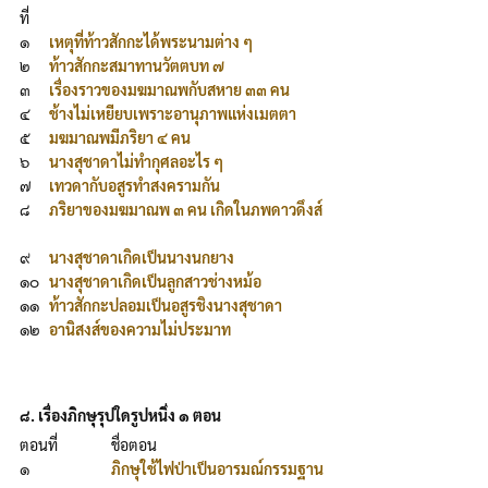
ที่
๑
เหตุที่ท้าวสักกะได้พระนามต่าง ๆ
๒
ท้าวสักกะสมาทานวัตตบท ๗
๓
เรื่องราวของมฆมาณพกับสหาย ๓๓ คน
๔
ช้างไม่เหยียบเพราะอานุภาพแห่งเมตตา
๕
มฆมาณพมีภริยา ๔ คน
๖
นางสุชาดาไม่ทำกุศลอะไร ๆ
๗
เทวดากับอสูรทำสงครามกัน
๘
ภริยาของมฆมาณพ ๓ คน เกิดในภพดาวดึงส์
๙
นางสุชาดาเกิดเป็นนางนกยาง
๑๐
นางสุชาดาเกิดเป็นลูกสาวช่างหม้อ
๑๑
ท้าวสักกะปลอมเป็นอสูรชิงนางสุชาดา
๑๒
อานิสงส์ของความไม่ประมาท
๘. เรื่องภิกษุรุปใดรูปหนึ่ง ๑ ตอน
ตอนที่
ชื่อตอน
๑
ภิกษุใช้ไฟป่าเป็นอารมณ์กรรมฐาน