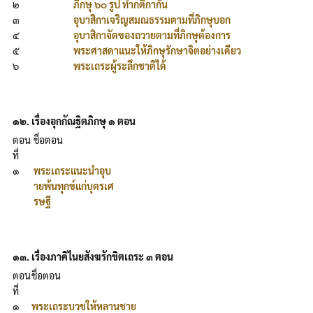
๒
ภิกษุ ๖๐ รูป ทำกติกากัน
๓
อุบาสิกาเจริญสมณธรรมตามที่ภิกษุบอก
๔
อุบาสิกาจัดของถวายตามที่ภิกษุต้องการ
๕
พระศาสดาแนะให้ภิกษุรักษาจิตอย่างเดียว
๖
พระเถระผู้ระลึกชาติได้
๑๒. เรื่องอุกกัณฐิตภิกษุ ๑ ตอน
ตอน
ชื่อตอน
ที่
๑
พระเถระแนะนำอุบ
ายพ้นทุกข์แก่บุตรเศ
รษฐี
๑๓. เรื่องภาคิไนยสังฆรักขิตเถระ ๓ ตอน
ตอน
ชื่อตอน
ที่
๑
พระเถระบวชให้หลานชาย