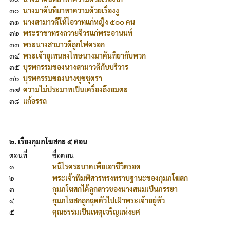
๓๐
นางมาคันทิยาหาความด้วยเรื่องงู
๓๑
นางสามาวดีให้โอวาทแก่หญิง ๕๐๐ คน
๓๒
พระราชาทรงถวายจีวรแก่พระอานนท์
๓๓
พระนางสามาวดีถูกไฟครอก
๓๔
พระเจ้าอุเทนลงโทษนางมาคันทิยากับพวก
๓๕
บุรพกรรมของนางสามาวดีกับบริวาร
๓๖
บุรพกรรมของนางขุชชุตรา
๓๗
ความไม่ประมาทเป็นเครื่องถึงอมตะ
๓๘
แก้อรรถ
๒. เรื่องกุมภโฆสกะ ๕ ตอน
ตอนที่
ชื่อตอน
๑
หนีโรคระบาดเพื่อเอาชีวิตรอด
๒
พระเจ้าพิมพิสารทรงทราบฐานะของกุมภโฆสก
๓
กุมภโฆสกได้ลูกสาวของนางสนมเป็นภรรยา
๔
กุมภโฆสกถูกฉุดตัวไปเฝ้าพระเจ้าอยู่หัว
๕
คุณธรรมเป็นเหตุเจริญแห่งยศ