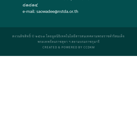
๘๑๘๑๔
e-mail: saowadee
@
nstda.or.th
สงวนลิขสิทธิ์ © ๒๕๖๓ โดยมูลนิธิเทคโนโลยีสารสนเทศตามพระราชดำริสมเด็จ
พระเทพรัตนราชสุดา ฯ สยามบรมราชกุมารี
CREATED & POWERED BY CCDKM