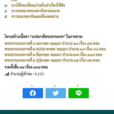
๓
นางได้พบเพื่อนเก่าแล้วเล่าเรื่องให้ฟัง
๔
นางขอขมาพระมหากัจจายนเถระ
๕
ชาวชนบทพากันแตกตื่นอลหม่าน
โครงสร้างเนื้อหา “แปลบาลีพระธรรมบท” ในภาพรวม
พระธรรมบทภาคที่ ๑ ยมกวคฺค วณฺณนา จำนวน ๑๔ เรื่อง ๗๕ ตอน
พระธรรมบทภาคที่ ๒ อปฺปมาทวคฺค วณฺณนา จำนวน ๑๘ เรื่อง ๙๘ ตอน
พระธรรมบทภาคที่ ๓ จิตฺตวคฺค วณฺณนา จำนวน ๒๗ เรื่อง ๑๑๙ ตอน
พระธรรมบทภาคที่ ๔ ปุปฺผวคฺค วณฺณนา จำนวน ๓๕ เรื่อง ๗๖ ตอน
รวมทั้งสิ้น ๙๔ เรื่อง ๓๖๘ ตอน
จำนวนผู้เข้าชม :
9,153