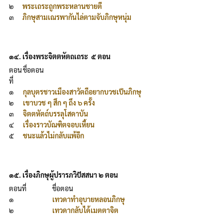
๒
พระเถระถูกพระหลานชายตี
๓
ภิกษุสามเณรพากันไล่ตามจับภิกษุหนุ่ม
๑๔. เรื่องพระจิตตหัตถเถระ ๕ ตอน
ตอน
ชื่อตอน
ที่
๑
กุลบุตรชาวเมืองสาวัตถีอยากบวชเป็นภิกษุ
๒
เขาบวช ๆ สึก ๆ ถึง ๖ ครั้ง
๓
จิตตหัตถ์บรรลุโสดาบัน
๔
เรื่องราวบัณฑิตจอบเหี้ยน
๕
ชนะแล้วไม่กลับแพ้อีก
๑๕. เรื่องภิกษุผู้ปรารภวิปัสสนา ๒ ตอน
ตอนที่
ชื่อตอน
๑
เทวดาทำอุบายหลอนภิกษุ
๒
เทวดากลับได้เมตตาจิต