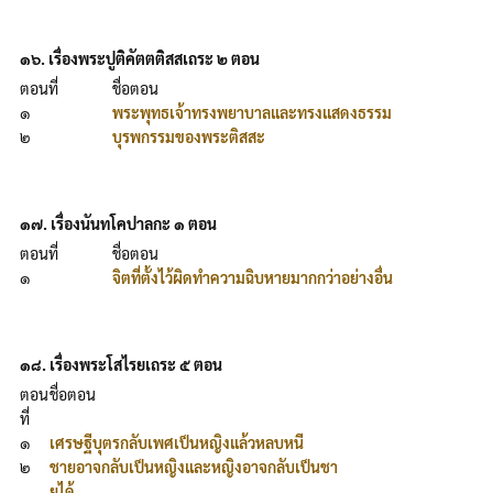
๑๖. เรื่องพระปูติคัตตติสสเถระ ๒ ตอน
ตอนที่
ชื่อตอน
๑
พระพุทธเจ้าทรงพยาบาลและทรงแสดงธรรม
๒
บุรพกรรมของพระติสสะ
๑๗. เรื่องนันทโคปาลกะ ๑ ตอน
ตอนที่
ชื่อตอน
๑
จิตที่ตั้งไว้ผิดทำความฉิบหายมากกว่าอย่างอื่น
๑๘. เรื่องพระโสไรยเถระ ๕ ตอน
ตอน
ชื่อตอน
ที่
๑
เศรษฐีบุตรกลับเพศเป็นหญิงแล้วหลบหนี
๒
ชายอาจกลับเป็นหญิงและหญิงอาจกลับเป็นชา
ยได้