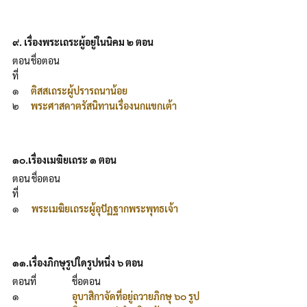
๙. เรื่องพระเถระผู้อยู่ในนิคม ๒ ตอน
ตอน
ชื่อตอน
ที่
๑
ติสสเถระผู้ปรารถนาน้อย
๒
พระศาสดาตรัสนิทานเรื่องนกแขกเต้า
๑๐.เรื่องเมฆิยเถระ ๑ ตอน
ตอน
ชื่อตอน
ที่
๑
พระเมฆิยเถระผู้อุปัฏฐากพระพุทธเจ้า
๑๑.เรื่องภิกษุรูปใดรูปหนึ่ง ๖ ตอน
ตอนที่
ชื่อตอน
๑
อุบาสิกาจัดที่อยู่ถวายภิกษุ ๖๐ รูป