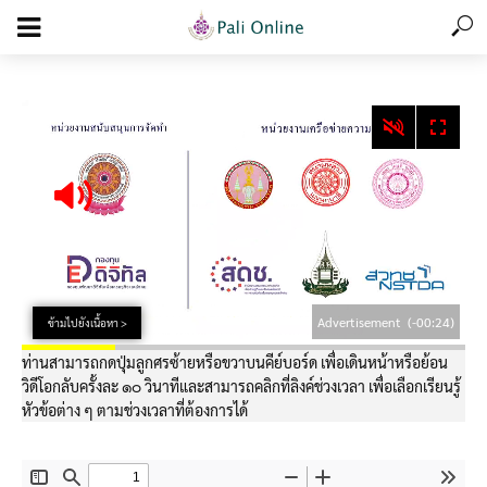
add_action('wp_footer', function () { echo '
'; }, 99);
Advertisement
(-00:24)
ข้ามไปยังเนื้อหา >
ท่านสามารถกดปุ่มลูกศรซ้ายหรือขวาบนคีย์บอร์ด เพื่อเดินหน้าหรือย้อน
วิดีโอกลับครั้งละ ๑๐ วินาทีและสามารถคลิกที่ลิงค์ช่วงเวลา เพื่อเลือกเรียนรู้
หัวข้อต่าง ๆ ตามช่วงเวลาที่ต้องการได้