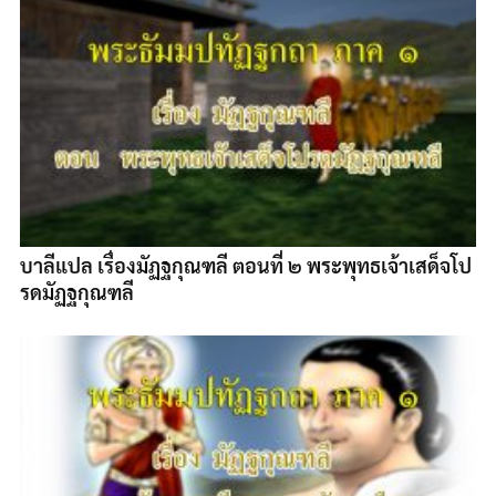
บาลีแปล เรื่องมัฏฐกุณฑลี ตอนที่ ๒ พระพุทธเจ้าเสด็จโป
รดมัฏฐกุณฑลี