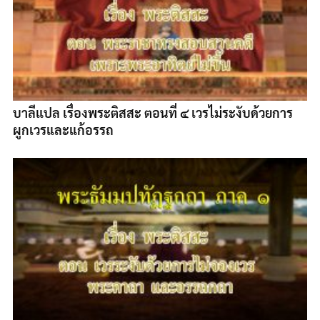
บาลีแปล เรื่องพระติสสะ ตอนที่ ๔ เวรไม่ระงับด้วยการ
ผูกเวรและแก้อรรถ