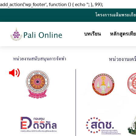
add_action('wp_footer', function () { echo '
'; }, 99);
โครงการเฉลิมพระเกี
บทเรียน
หลักสูตรเท