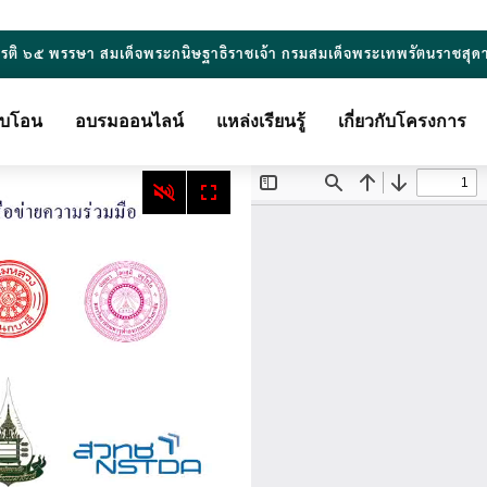
ยรติ ๖๕ พรรษา สมเด็จพระกนิษฐาธิราชเจ้า กรมสมเด็จพระเทพรัตนราชสุด
ียบโอน
อบรมออนไลน์
แหล่งเรียนรู้
เกี่ยวกับโครงการ