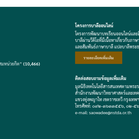
โครงการบาลีออนไลน์
โครงการพัฒนาบทเรียนออนไลน์และสื่อส
บาลีผ่านวีดิโอที่มีเนื้อหาเกี่ยวก
และสัมพันธ์ภาษาบาลี แปลบาลีพระ
รายละเอียดเพิ่มเติม
สมหน่วยกิต”
(10,466)
ติดต่อสอบถามข้อมูลเพิ่มเติม
มูลนิธิเทคโนโลยีสารสนเทศตามพระร
สำนักงานพัฒนาวิทยาศาสตร์และเทคโ
แขวงทุ่งพญาไท เขตราชเทวี กรุงเท
โทรศัพท์:
๐๙๒-๓๖๓๓๕๕๖
,
๐๒-๕๖
e-mail: saowadee
@
nstda.or.th