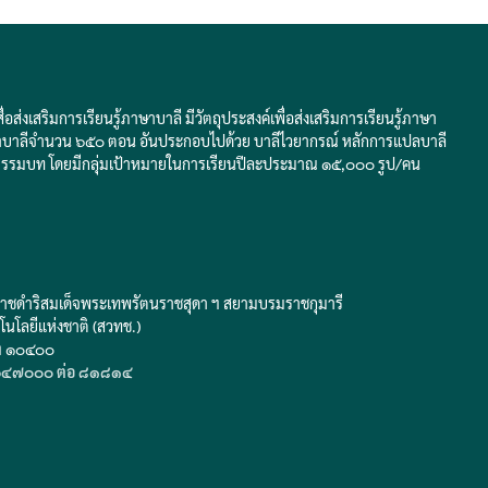
่งเสริมการเรียนรู้ภาษาบาลี มีวัตถุประสงค์เพื่อส่งเสริมการเรียนรู้ภาษา
ับภาษาบาลีจำนวน ๖๕๐ ตอน อันประกอบไปด้วย บาลีไวยากรณ์ หลักการแปลบาลี
ธรรมบท โดยมีกลุ่มเป้าหมายในการเรียนปีละประมาณ ๑๕,๐๐๐ รูป/คน
าชดำริสมเด็จพระเทพรัตนราชสุดา ฯ สยามบรมราชกุมารี
นโลยีแห่งชาติ (สวทช.)
พฯ ๑๐๔๐๐
๔๗๐๐๐ ต่อ ๘๑๘๑๔