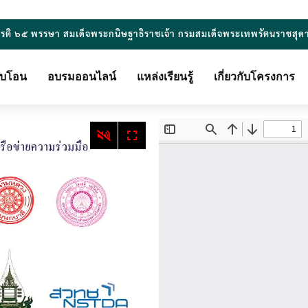
ยรติ ๖๕ พรรษา สมเด็จพระกนิษฐาธิราชเจ้า กรมสมเด็จพระเทพรัตนราชสุด
ียบโอน
อบรมออนไลน์
แหล่งเรียนรู้
เกี่ยวกับโครงการ