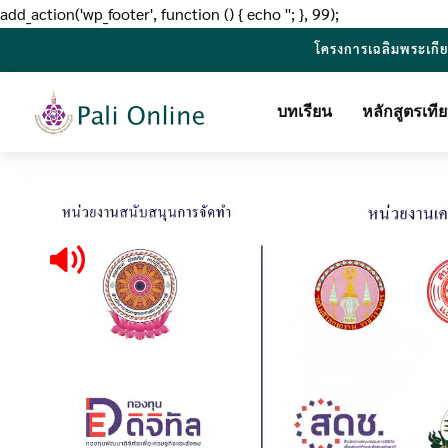
add_action('wp_footer', function () { echo '
'; }, 99);
โครงการเฉลิมพระเกี
บทเรียน
หลักสูตรเท