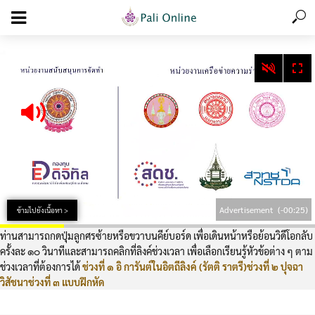
add_action('wp_footer', function () { echo '
'; }, 99);
Advertisement
(-00:24)
ข้ามไปยังเนื้อหา >
ท่านสามารถกดปุ่มลูกศรซ้ายหรือขวาบนคีย์บอร์ด เพื่อเดินหน้าหรือย้อนวิดีโอกลับ
ครั้งละ ๑๐ วินาทีและสามารถคลิกที่ลิงค์ช่วงเวลา เพื่อเลือกเรียนรู้หัวข้อต่าง ๆ ตาม
ช่วงเวลาที่ต้องการได้
ช่วงที่ ๑ อิ การันต์ในอิตถีลิงค์ (รัตติ ราตรี)
ช่วงที่ ๒ ปุจฉา
วิสัชนา
ช่วงที่ ๓ แบบฝึกหัด