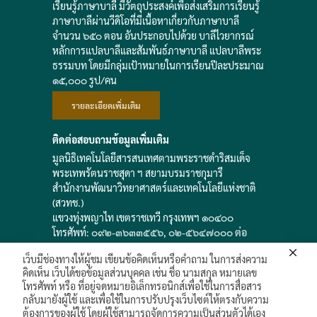
เรียนรู้ภาษาบาลี มีวัตถุประสงค์เพื่อส่งเสริมการเรียนรู้
ภาษาบาลีผ่านวีดิโอที่มีเนื้อหาเกี่ยวกับภาษาบาลี
จำนวน ๖๕๐ ตอน อันประกอบไปด้วย บาลีไวยากรณ์
หลักการแปลบาลีและสัมพันธ์ภาษาบาลี แปลบาลีพระ
ธรรมบท โดยมีกลุ่มเป้าหมายในการเรียนปีละประมาณ
๑๕,๐๐๐ รูป/คน
รายละเอียดเพิ่มเติม
ติดต่อสอบถามข้อมูลเพิ่มเติม
มูลนิธิเทคโนโลยีสารสนเทศตามพระราชดำริสมเด็จ
พระเทพรัตนราชสุดา ฯ สยามบรมราชกุมารี
สำนักงานพัฒนาวิทยาศาสตร์และเทคโนโลยีแห่งชาติ
(สวทช.)
แขวงทุ่งพญาไท เขตราชเทวี กรุงเทพฯ ๑๐๔๐๐
โทรศัพท์:
๐๙๒-๓๖๓๓๕๕๖
,
๐๒-๕๖๔๗๐๐๐ ต่อ
๘๑๘๑๔
เว็บมีช่องทางให้ผู้ชม เขียนข้อคิดเห็นหรือคำถาม ในการส่งความ
e-mail: saowadee
@
nstda.or.th
คิดเห็น เว็บได้ขอข้อมูลส่วนบุคคล เช่น ชื่อ นามสกุล หมายเลข
โทรศัพท์ หรือ ที่อยู่จดหมายอิเล็กทรอนิกส์เพื่อใช้ในการสื่อสาร
กลับมายังผู้ใช้ และเพื่อใช้ในการปรับปรุงเว็บไซต์ให้ตรงกับความ
ต้องการของผู้ใช้ โดยผู้ใช้สามารถจัดการความเป็นส่วนตัวได้เอง