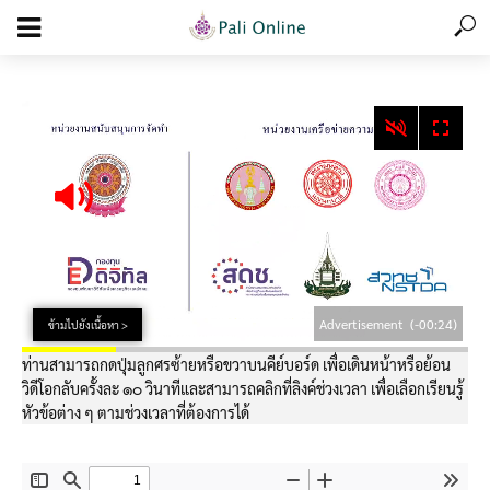
add_action('wp_footer', function () { echo '
'; }, 99);
Advertisement
(-00:24)
ข้ามไปยังเนื้อหา >
ท่านสามารถกดปุ่มลูกศรซ้ายหรือขวาบนคีย์บอร์ด เพื่อเดินหน้าหรือย้อน
วิดีโอกลับครั้งละ ๑๐ วินาทีและสามารถคลิกที่ลิงค์ช่วงเวลา เพื่อเลือกเรียนรู้
หัวข้อต่าง ๆ ตามช่วงเวลาที่ต้องการได้