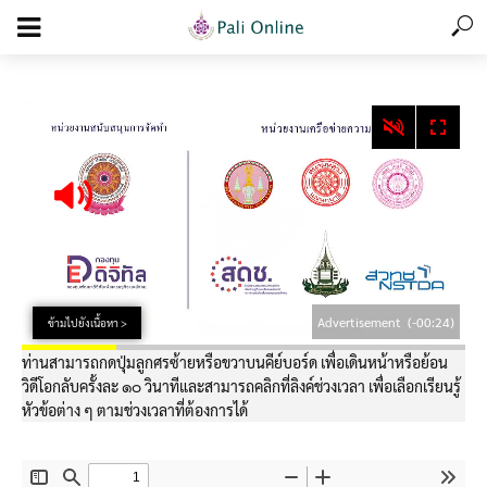
add_action('wp_footer', function () { echo '
'; }, 99);
Advertisement
(-00:24)
ข้ามไปยังเนื้อหา >
ท่านสามารถกดปุ่มลูกศรซ้ายหรือขวาบนคีย์บอร์ด เพื่อเดินหน้าหรือย้อน
วิดีโอกลับครั้งละ ๑๐ วินาทีและสามารถคลิกที่ลิงค์ช่วงเวลา เพื่อเลือกเรียนรู้
หัวข้อต่าง ๆ ตามช่วงเวลาที่ต้องการได้