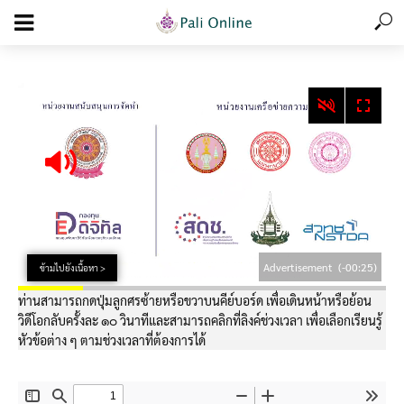
add_action('wp_footer', function () { echo '
'; }, 99);
Advertisement
(-00:25)
ข้ามไปยังเนื้อหา >
ท่านสามารถกดปุ่มลูกศรซ้ายหรือขวาบนคีย์บอร์ด เพื่อเดินหน้าหรือย้อน
วิดีโอกลับครั้งละ ๑๐ วินาทีและสามารถคลิกที่ลิงค์ช่วงเวลา เพื่อเลือกเรียนรู้
หัวข้อต่าง ๆ ตามช่วงเวลาที่ต้องการได้