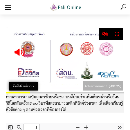
add_action('wp_footer', function () { echo '
'; }, 99);
Advertisement
(-00:24)
ข้ามไปยังเนื้อหา >
ท่านสามารถกดปุ่มลูกศรซ้ายหรือขวาบนคีย์บอร์ด เพื่อเดินหน้าหรือย้อน
วิดีโอกลับครั้งละ ๑๐ วินาทีและสามารถคลิกที่ลิงค์ช่วงเวลา เพื่อเลือกเรียนรู้
หัวข้อต่าง ๆ ตามช่วงเวลาที่ต้องการได้