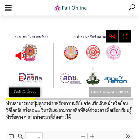
add_action('wp_footer', function () { echo '
'; }, 99);
Advertisement
(-00:24)
ข้ามไปยังเนื้อหา >
ท่านสามารถกดปุ่มลูกศรซ้ายหรือขวาบนคีย์บอร์ด เพื่อเดินหน้าหรือย้อน
วิดีโอกลับครั้งละ ๑๐ วินาทีและสามารถคลิกที่ลิงค์ช่วงเวลา เพื่อเลือกเรียนรู้
หัวข้อต่าง ๆ ตามช่วงเวลาที่ต้องการได้