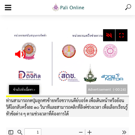
add_action('wp_footer', function () { echo '
'; }, 99);
Advertisement
(-00:24)
ข้ามไปยังเนื้อหา >
ท่านสามารถกดปุ่มลูกศรซ้ายหรือขวาบนคีย์บอร์ด เพื่อเดินหน้าหรือย้อน
วิดีโอกลับครั้งละ ๑๐ วินาทีและสามารถคลิกที่ลิงค์ช่วงเวลา เพื่อเลือกเรียนรู้
หัวข้อต่าง ๆ ตามช่วงเวลาที่ต้องการได้