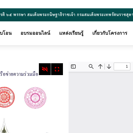
ยรติ ๖๕ พรรษา สมเด็จพระกนิษฐาธิราชเจ้า กรมสมเด็จพระเทพรัตนราชสุด
ียบโอน
อบรมออนไลน์
แหล่งเรียนรู้
เกี่ยวกับโครงการ