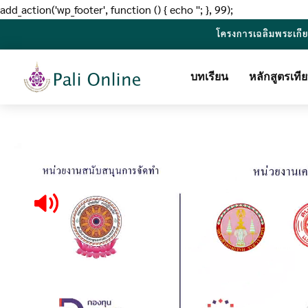
add_action('wp_footer', function () { echo '
'; }, 99);
โครงการเฉลิมพระเกี
บทเรียน
หลักสูตรเท