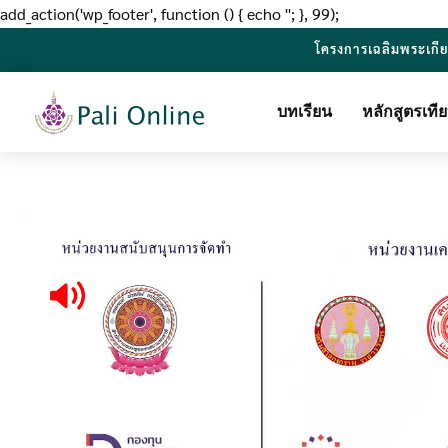
add_action('wp_footer', function () { echo '
'; }, 99);
โครงการเฉลิมพระเกี
บทเรียน
หลักสูตรเท