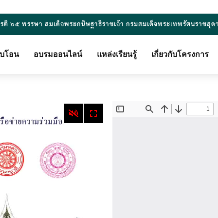
ยรติ ๖๕ พรรษา สมเด็จพระกนิษฐาธิราชเจ้า กรมสมเด็จพระเทพรัตนราชสุด
ียบโอน
อบรมออนไลน์
แหล่งเรียนรู้
เกี่ยวกับโครงการ