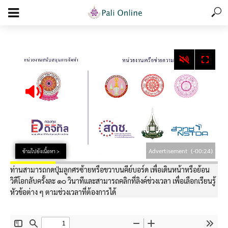
add_action('wp_footer', function () { echo '
'; }, 99);
Advertisement
(-00:24)
ข้ามไปยังเนื้อหา >
ท่านสามารถกดปุ่มลูกศรซ้ายหรือขวาบนคีย์บอร์ด เพื่อเดินหน้าหรือย้อน
วิดีโอกลับครั้งละ ๑๐ วินาทีและสามารถคลิกที่ลิงค์ช่วงเวลา เพื่อเลือกเรียนรู้
หัวข้อต่าง ๆ ตามช่วงเวลาที่ต้องการได้