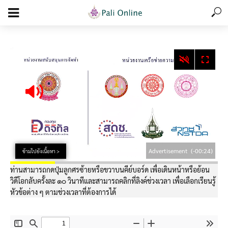
add_action('wp_footer', function () { echo '
'; }, 99);
Advertisement
(-00:24)
ข้ามไปยังเนื้อหา >
ท่านสามารถกดปุ่มลูกศรซ้ายหรือขวาบนคีย์บอร์ด เพื่อเดินหน้าหรือย้อน
วิดีโอกลับครั้งละ ๑๐ วินาทีและสามารถคลิกที่ลิงค์ช่วงเวลา เพื่อเลือกเรียนรู้
หัวข้อต่าง ๆ ตามช่วงเวลาที่ต้องการได้