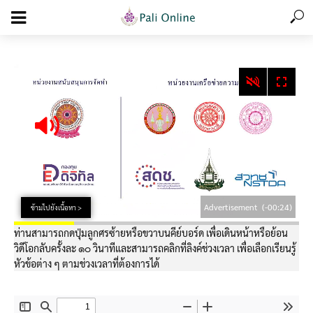
add_action('wp_footer', function () { echo '
'; }, 99);
Advertisement
(-00:24)
ข้ามไปยังเนื้อหา >
ท่านสามารถกดปุ่มลูกศรซ้ายหรือขวาบนคีย์บอร์ด เพื่อเดินหน้าหรือย้อน
วิดีโอกลับครั้งละ ๑๐ วินาทีและสามารถคลิกที่ลิงค์ช่วงเวลา เพื่อเลือกเรียนรู้
หัวข้อต่าง ๆ ตามช่วงเวลาที่ต้องการได้