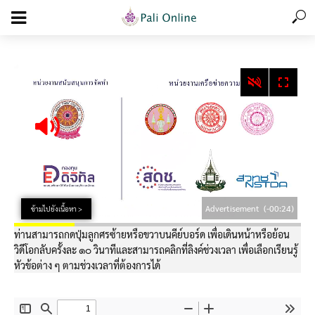
add_action('wp_footer', function () { echo '
'; }, 99);
Advertisement
(-00:24)
ข้ามไปยังเนื้อหา >
ท่านสามารถกดปุ่มลูกศรซ้ายหรือขวาบนคีย์บอร์ด เพื่อเดินหน้าหรือย้อน
วิดีโอกลับครั้งละ ๑๐ วินาทีและสามารถคลิกที่ลิงค์ช่วงเวลา เพื่อเลือกเรียนรู้
หัวข้อต่าง ๆ ตามช่วงเวลาที่ต้องการได้