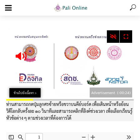
add_action('wp_footer', function () { echo '
'; }, 99);
Advertisement
(-00:24)
ข้ามไปยังเนื้อหา >
ท่านสามารถกดปุ่มลูกศรซ้ายหรือขวาบนคีย์บอร์ด เพื่อเดินหน้าหรือย้อน
วิดีโอกลับครั้งละ ๑๐ วินาทีและสามารถคลิกที่ลิงค์ช่วงเวลา เพื่อเลือกเรียนรู้
หัวข้อต่าง ๆ ตามช่วงเวลาที่ต้องการได้