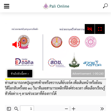
add_action('wp_footer', function () { echo '
'; }, 99);
Advertisement
(-00:24)
ข้ามไปยังเนื้อหา >
ท่านสามารถกดปุ่มลูกศรซ้ายหรือขวาบนคีย์บอร์ด เพื่อเดินหน้าหรือย้อน
วิดีโอกลับครั้งละ ๑๐ วินาทีและสามารถคลิกที่ลิงค์ช่วงเวลา เพื่อเลือกเรียนรู้
หัวข้อต่าง ๆ ตามช่วงเวลาที่ต้องการได้