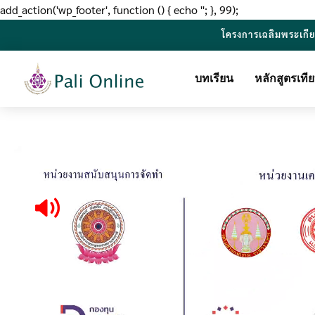
add_action('wp_footer', function () { echo '
'; }, 99);
โครงการเฉลิมพระเกี
บทเรียน
หลักสูตรเท