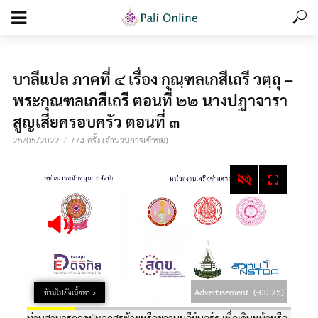
add_action('wp_footer', function () { echo '
'; }, 99);
บาลีแปล ภาคที่ ๔ เรื่อง กุณฺฑลเกสีเถรี วตฺถุ –
พระกุณฑลเกสีเถรี ตอนที่ ๒๒ นางปฏาจารา
สูญเสียครอบครัว ตอนที่ ๓
25/05/2022
774 ครั้ง (จำนวนการเข้าชม)
Advertisement
(-00:25)
ข้ามไปยังเนื้อหา >