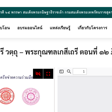
ยรติ ๖๕ พรรษา สมเด็จพระกนิษฐาธิราชเจ้า กรมสมเด็จพระเทพรัตนราชสุด
ียบโอน
อบรมออนไลน์
แหล่งเรียนรู้
เกี่ยวกับโครงการ
เถรี วตฺถุ – พระกุณฑลเกสีเถรี ตอนที่ 