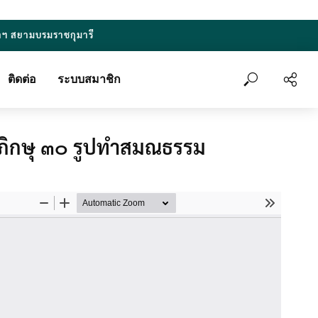
าฯ สยามบรมราชกุมารี
ติดต่อ
ระบบสมาชิก
๑๒ ภิกษุ ๓๐ รูปทำสมณธรรม