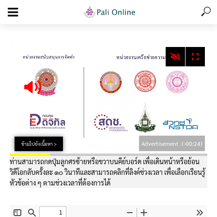
add_action('wp_footer', function () { echo '
'; }, 99);
Advertisement
(-00:24)
ข้ามไปยังเนื้อหา >
ท่านสามารถกดปุ่มลูกศรซ้ายหรือขวาบนคีย์บอร์ด เพื่อเดินหน้าหรือย้อน
วิดีโอกลับครั้งละ ๑๐ วินาทีและสามารถคลิกที่ลิงค์ช่วงเวลา เพื่อเลือกเรียนรู้
หัวข้อต่าง ๆ ตามช่วงเวลาที่ต้องการได้