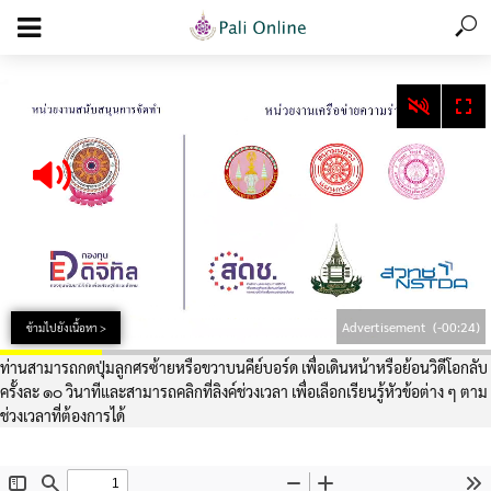
add_action('wp_footer', function () { echo '
'; }, 99);
Advertisement
(-00:24)
ข้ามไปยังเนื้อหา >
ท่านสามารถกดปุ่มลูกศรซ้ายหรือขวาบนคีย์บอร์ด เพื่อเดินหน้าหรือย้อนวิดีโอกลับ
ครั้งละ ๑๐ วินาทีและสามารถคลิกที่ลิงค์ช่วงเวลา เพื่อเลือกเรียนรู้หัวข้อต่าง ๆ ตาม
ช่วงเวลาที่ต้องการได้