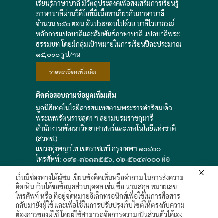
เรียนรู้ภาษาบาลี มีวัตถุประสงค์เพื่อส่งเสริมการเรียนรู้
ภาษาบาลีผ่านวีดิโอที่มีเนื้อหาเกี่ยวกับภาษาบาลี
จำนวน ๖๕๐ ตอน อันประกอบไปด้วย บาลีไวยากรณ์
หลักการแปลบาลีและสัมพันธ์ภาษาบาลี แปลบาลีพระ
ธรรมบท โดยมีกลุ่มเป้าหมายในการเรียนปีละประมาณ
๑๕,๐๐๐ รูป/คน
รายละเอียดเพิ่มเติม
ติดต่อสอบถามข้อมูลเพิ่มเติม
มูลนิธิเทคโนโลยีสารสนเทศตามพระราชดำริสมเด็จ
พระเทพรัตนราชสุดา ฯ สยามบรมราชกุมารี
สำนักงานพัฒนาวิทยาศาสตร์และเทคโนโลยีแห่งชาติ
(สวทช.)
แขวงทุ่งพญาไท เขตราชเทวี กรุงเทพฯ ๑๐๔๐๐
โทรศัพท์:
๐๙๒-๓๖๓๓๕๕๖
,
๐๒-๕๖๔๗๐๐๐ ต่อ
๘๑๘๑๔
เว็บมีช่องทางให้ผู้ชม เขียนข้อคิดเห็นหรือคำถาม ในการส่งความ
e-mail: saowadee
@
nstda.or.th
คิดเห็น เว็บได้ขอข้อมูลส่วนบุคคล เช่น ชื่อ นามสกุล หมายเลข
โทรศัพท์ หรือ ที่อยู่จดหมายอิเล็กทรอนิกส์เพื่อใช้ในการสื่อสาร
กลับมายังผู้ใช้ และเพื่อใช้ในการปรับปรุงเว็บไซต์ให้ตรงกับความ
ต้องการของผู้ใช้ โดยผู้ใช้สามารถจัดการความเป็นส่วนตัวได้เอง