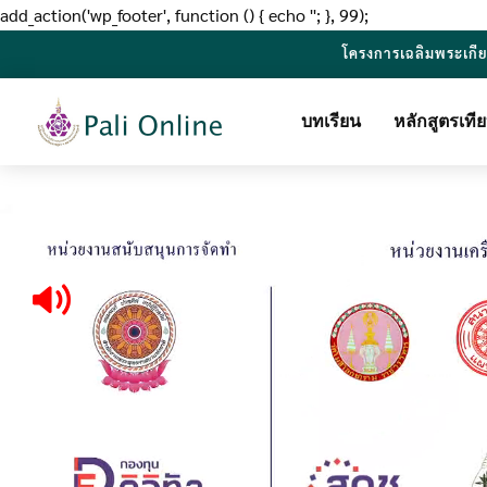
add_action('wp_footer', function () { echo '
'; }, 99);
โครงการเฉลิมพระเกี
บทเรียน
หลักสูตรเท