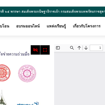
ยรติ ๖๕ พรรษา สมเด็จพระกนิษฐาธิราชเจ้า กรมสมเด็จพระเทพรัตนราชสุด
ียบโอน
อบรมออนไลน์
แหล่งเรียนรู้
เกี่ยวกับโครงการ