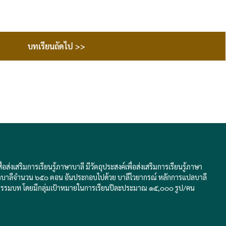
บทเรียนถัดไป >>
่งเสริมการเรียนรู้ภาษาบาลี มีวัตถุประสงค์เพื่อส่งเสริมการเรียนรู้ภาษา
ับภาษาบาลีจำนวน ๖๕๐ ตอน อันประกอบไปด้วย บาลีไวยากรณ์ หลักการแปลบาลี
ธรรมบท โดยมีกลุ่มเป้าหมายในการเรียนปีละประมาณ ๑๕,๐๐๐ รูป/คน