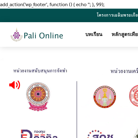
add_action('wp_footer', function () { echo '
'; }, 99);
โครงการเฉลิมพระเกี
บทเรียน
หลักสูตรเท