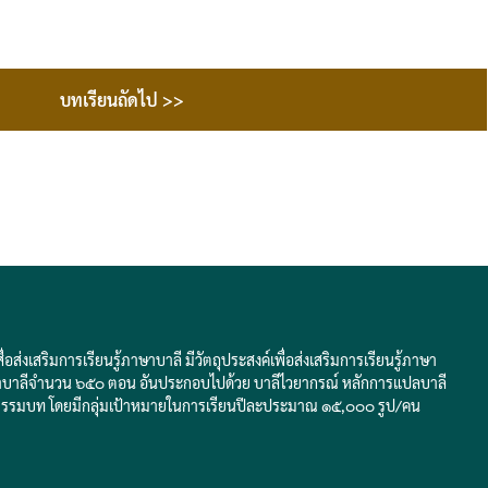
บทเรียนถัดไป >>
่งเสริมการเรียนรู้ภาษาบาลี มีวัตถุประสงค์เพื่อส่งเสริมการเรียนรู้ภาษา
ับภาษาบาลีจำนวน ๖๕๐ ตอน อันประกอบไปด้วย บาลีไวยากรณ์ หลักการแปลบาลี
ธรรมบท โดยมีกลุ่มเป้าหมายในการเรียนปีละประมาณ ๑๕,๐๐๐ รูป/คน