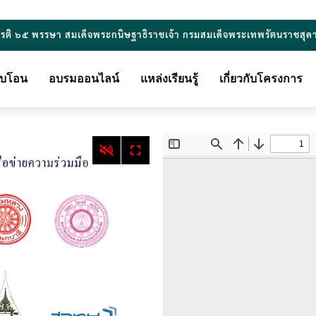
ยรติ ๖๕ พรรษา สมเด็จพระกนิษฐาธิราชเจ้า กรมสมเด็จพระเทพรัตนราชสุด
ียบโอน
อบรมออนไลน์
แหล่งเรียนรู้
เกี่ยวกับโครงการ