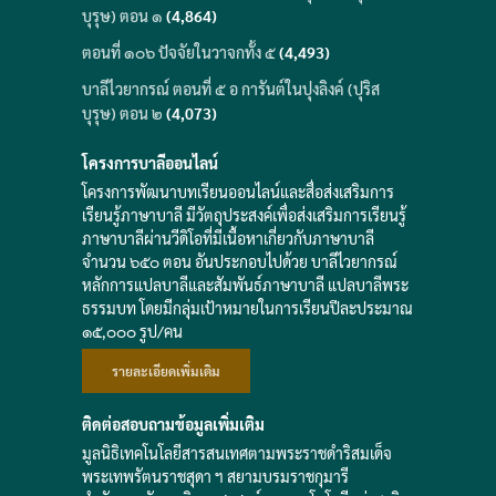
บุรุษ) ตอน ๑
(4,864)
ตอนที่ ๑๐๖ ปัจจัยในวาจกทั้ง ๕
(4,493)
บาลีไวยากรณ์ ตอนที่ ๕ อ การันต์ในปุงลิงค์ (ปุริส
บุรุษ) ตอน ๒
(4,073)
โครงการบาลีออนไลน์
โครงการพัฒนาบทเรียนออนไลน์และสื่อส่งเสริมการ
เรียนรู้ภาษาบาลี มีวัตถุประสงค์เพื่อส่งเสริมการเรียนรู้
ภาษาบาลีผ่านวีดิโอที่มีเนื้อหาเกี่ยวกับภาษาบาลี
จำนวน ๖๕๐ ตอน อันประกอบไปด้วย บาลีไวยากรณ์
หลักการแปลบาลีและสัมพันธ์ภาษาบาลี แปลบาลีพระ
ธรรมบท โดยมีกลุ่มเป้าหมายในการเรียนปีละประมาณ
๑๕,๐๐๐ รูป/คน
รายละเอียดเพิ่มเติม
ติดต่อสอบถามข้อมูลเพิ่มเติม
มูลนิธิเทคโนโลยีสารสนเทศตามพระราชดำริสมเด็จ
พระเทพรัตนราชสุดา ฯ สยามบรมราชกุมารี