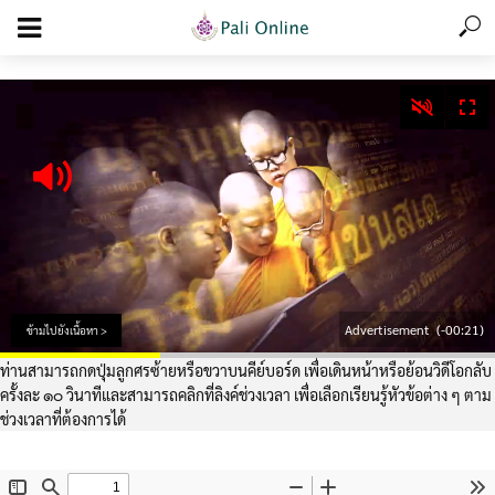
add_action('wp_footer', function () { echo '
'; }, 99);
Advertisement
(-00:20)
ข้ามไปยังเนื้อหา >
ท่านสามารถกดปุ่มลูกศรซ้ายหรือขวาบนคีย์บอร์ด เพื่อเดินหน้าหรือย้อนวิดีโอกลับ
ครั้งละ ๑๐ วินาทีและสามารถคลิกที่ลิงค์ช่วงเวลา เพื่อเลือกเรียนรู้หัวข้อต่าง ๆ ตาม
ช่วงเวลาที่ต้องการได้