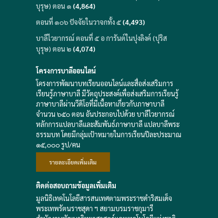
บุรุษ) ตอน ๑
(4,864)
ตอนที่ ๑๐๖ ปัจจัยในวาจกทั้ง ๕
(4,493)
บาลีไวยากรณ์ ตอนที่ ๕ อ การันต์ในปุงลิงค์ (ปุริส
บุรุษ) ตอน ๒
(4,074)
โครงการบาลีออนไลน์
โครงการพัฒนาบทเรียนออนไลน์และสื่อส่งเสริมการ
เรียนรู้ภาษาบาลี มีวัตถุประสงค์เพื่อส่งเสริมการเรียนรู้
ภาษาบาลีผ่านวีดิโอที่มีเนื้อหาเกี่ยวกับภาษาบาลี
จำนวน ๖๕๐ ตอน อันประกอบไปด้วย บาลีไวยากรณ์
หลักการแปลบาลีและสัมพันธ์ภาษาบาลี แปลบาลีพระ
ธรรมบท โดยมีกลุ่มเป้าหมายในการเรียนปีละประมาณ
๑๕,๐๐๐ รูป/คน
รายละเอียดเพิ่มเติม
ติดต่อสอบถามข้อมูลเพิ่มเติม
มูลนิธิเทคโนโลยีสารสนเทศตามพระราชดำริสมเด็จ
พระเทพรัตนราชสุดา ฯ สยามบรมราชกุมารี