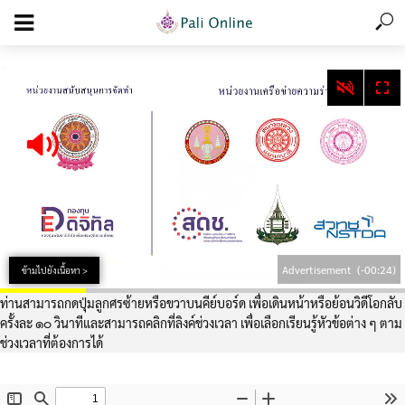
add_action('wp_footer', function () { echo '
'; }, 99);
Advertisement
(-00:24)
ข้ามไปยังเนื้อหา >
ท่านสามารถกดปุ่มลูกศรซ้ายหรือขวาบนคีย์บอร์ด เพื่อเดินหน้าหรือย้อนวิดีโอกลับ
ครั้งละ ๑๐ วินาทีและสามารถคลิกที่ลิงค์ช่วงเวลา เพื่อเลือกเรียนรู้หัวข้อต่าง ๆ ตาม
ช่วงเวลาที่ต้องการได้