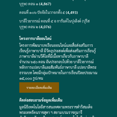
บุรุษ) ตอน ๑
(4,867)
ตอนที่ ๑๐๖ ปัจจัยในวาจกทั้ง ๕
(4,493)
บาลีไวยากรณ์ ตอนที่ ๕ อ การันต์ในปุงลิงค์ (ปุริส
บุรุษ) ตอน ๒
(4,076)
โครงการบาลีออนไลน์
โครงการพัฒนาบทเรียนออนไลน์และสื่อส่งเสริมการ
เรียนรู้ภาษาบาลี มีวัตถุประสงค์เพื่อส่งเสริมการเรียนรู้
ภาษาบาลีผ่านวีดิโอที่มีเนื้อหาเกี่ยวกับภาษาบาลี
จำนวน ๖๕๐ ตอน อันประกอบไปด้วย บาลีไวยากรณ์
หลักการแปลบาลีและสัมพันธ์ภาษาบาลี แปลบาลีพระ
ธรรมบท โดยมีกลุ่มเป้าหมายในการเรียนปีละประมาณ
๑๕,๐๐๐ รูป/คน
รายละเอียดเพิ่มเติม
ติดต่อสอบถามข้อมูลเพิ่มเติม
มูลนิธิเทคโนโลยีสารสนเทศตามพระราชดำริสมเด็จ
พระเทพรัตนราชสุดา ฯ สยามบรมราชกุมารี