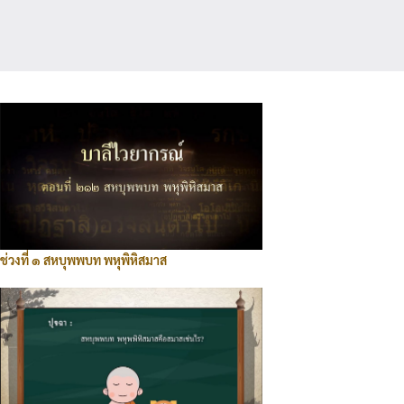
ช่วงที่ ๑ สหบุพพบท พหุพิหิสมาส