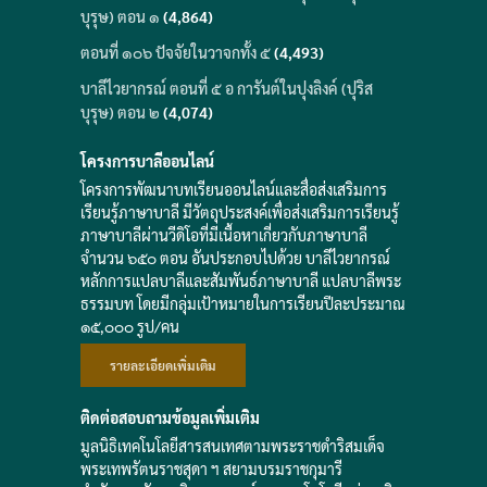
บุรุษ) ตอน ๑
(4,864)
ตอนที่ ๑๐๖ ปัจจัยในวาจกทั้ง ๕
(4,493)
บาลีไวยากรณ์ ตอนที่ ๕ อ การันต์ในปุงลิงค์ (ปุริส
บุรุษ) ตอน ๒
(4,074)
โครงการบาลีออนไลน์
โครงการพัฒนาบทเรียนออนไลน์และสื่อส่งเสริมการ
เรียนรู้ภาษาบาลี มีวัตถุประสงค์เพื่อส่งเสริมการเรียนรู้
ภาษาบาลีผ่านวีดิโอที่มีเนื้อหาเกี่ยวกับภาษาบาลี
จำนวน ๖๕๐ ตอน อันประกอบไปด้วย บาลีไวยากรณ์
หลักการแปลบาลีและสัมพันธ์ภาษาบาลี แปลบาลีพระ
ธรรมบท โดยมีกลุ่มเป้าหมายในการเรียนปีละประมาณ
๑๕,๐๐๐ รูป/คน
รายละเอียดเพิ่มเติม
ติดต่อสอบถามข้อมูลเพิ่มเติม
มูลนิธิเทคโนโลยีสารสนเทศตามพระราชดำริสมเด็จ
พระเทพรัตนราชสุดา ฯ สยามบรมราชกุมารี