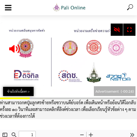
add_action('wp_footer', function () { echo '
'; }, 99);
Advertisement
(-00:24)
ข้ามไปยังเนื้อหา >
ท่านสามารถกดปุ่มลูกศรซ้ายหรือขวาบนคีย์บอร์ด เพื่อเดินหน้าหรือย้อนวิดีโอกลับ
ครั้งละ ๑๐ วินาทีและสามารถคลิกที่ลิงค์ช่วงเวลา เพื่อเลือกเรียนรู้หัวข้อต่าง ๆ ตาม
ช่วงเวลาที่ต้องการได้