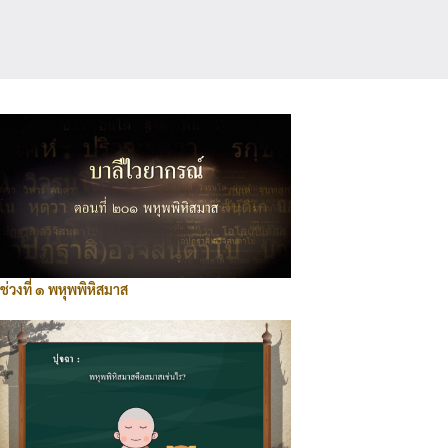
ช่วงที่ ๑ พหุพพิหิสมาส