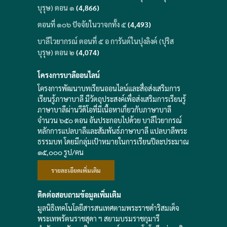
บุรุษ) ตอน ๑
(4,866)
ตอนที่ ๑๐๖ ปัจจัยในวาจกทั้ง ๕
(4,493)
บาลีไวยากรณ์ ตอนที่ ๕ อ การันต์ในปุงลิงค์ (ปุริส
บุรุษ) ตอน ๒
(4,074)
โครงการบาลีออนไลน์
โครงการพัฒนาบทเรียนออนไลน์และสื่อส่งเสริมการ
เรียนรู้ภาษาบาลี มีวัตถุประสงค์เพื่อส่งเสริมการเรียนรู้
ภาษาบาลีผ่านวีดิโอที่มีเนื้อหาเกี่ยวกับภาษาบาลี
จำนวน ๖๕๐ ตอน อันประกอบไปด้วย บาลีไวยากรณ์
หลักการแปลบาลีและสัมพันธ์ภาษาบาลี แปลบาลีพระ
ธรรมบท โดยมีกลุ่มเป้าหมายในการเรียนปีละประมาณ
๑๕,๐๐๐ รูป/คน
รายละเอียดเพิ่มเติม
ติดต่อสอบถามข้อมูลเพิ่มเติม
มูลนิธิเทคโนโลยีสารสนเทศตามพระราชดำริสมเด็จ
พระเทพรัตนราชสุดา ฯ สยามบรมราชกุมารี