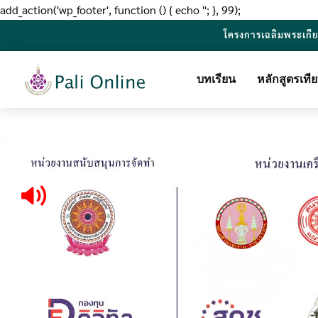
add_action('wp_footer', function () { echo '
'; }, 99);
โครงการเฉลิมพระเกี
บทเรียน
หลักสูตรเท