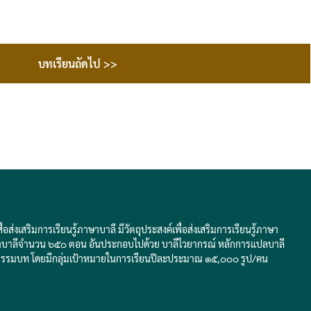
บทเรียนถัดไป >>
่งเสริมการเรียนรู้ภาษาบาลี มีวัตถุประสงค์เพื่อส่งเสริมการเรียนรู้ภาษา
ับภาษาบาลีจำนวน ๖๕๐ ตอน อันประกอบไปด้วย บาลีไวยากรณ์ หลักการแปลบาลี
ธรรมบท โดยมีกลุ่มเป้าหมายในการเรียนปีละประมาณ ๑๕,๐๐๐ รูป/คน