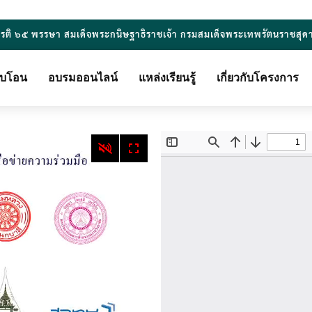
ยรติ ๖๕ พรรษา สมเด็จพระกนิษฐาธิราชเจ้า กรมสมเด็จพระเทพรัตนราชสุด
ียบโอน
อบรมออนไลน์
แหล่งเรียนรู้
เกี่ยวกับโครงการ