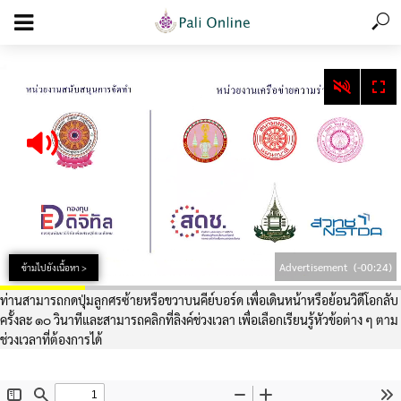
add_action('wp_footer', function () { echo '
'; }, 99);
Advertisement
(-00:24)
ข้ามไปยังเนื้อหา >
ท่านสามารถกดปุ่มลูกศรซ้ายหรือขวาบนคีย์บอร์ด เพื่อเดินหน้าหรือย้อนวิดีโอกลับ
ครั้งละ ๑๐ วินาทีและสามารถคลิกที่ลิงค์ช่วงเวลา เพื่อเลือกเรียนรู้หัวข้อต่าง ๆ ตาม
ช่วงเวลาที่ต้องการได้