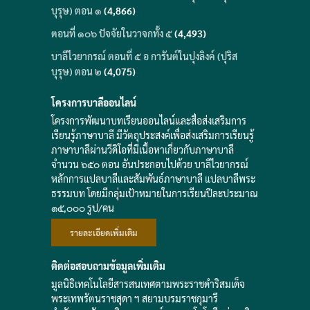
บุรุษ) ตอน ๑
(4,866)
ตอนที่ ๑๐๖ ปัจจัยในวาจกทั้ง ๕
(4,493)
บาลีไวยากรณ์ ตอนที่ ๕ อ การันต์ในปุงลิงค์ (ปุริส
บุรุษ) ตอน ๒
(4,075)
โครงการบาลีออนไลน์
โครงการพัฒนาบทเรียนออนไลน์และสื่อส่งเสริมการ
เรียนรู้ภาษาบาลี มีวัตถุประสงค์เพื่อส่งเสริมการเรียนรู้
ภาษาบาลีผ่านวีดิโอที่มีเนื้อหาเกี่ยวกับภาษาบาลี
จำนวน ๖๕๐ ตอน อันประกอบไปด้วย บาลีไวยากรณ์
หลักการแปลบาลีและสัมพันธ์ภาษาบาลี แปลบาลีพระ
ธรรมบท โดยมีกลุ่มเป้าหมายในการเรียนปีละประมาณ
๑๕,๐๐๐ รูป/คน
รายละเอียดเพิ่มเติม
ติดต่อสอบถามข้อมูลเพิ่มเติม
มูลนิธิเทคโนโลยีสารสนเทศตามพระราชดำริสมเด็จ
พระเทพรัตนราชสุดา ฯ สยามบรมราชกุมารี