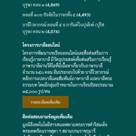
บุรุษ) ตอน ๑
(4,869)
ตอนที่ ๑๐๖ ปัจจัยในวาจกทั้ง ๕
(4,493)
บาลีไวยากรณ์ ตอนที่ ๕ อ การันต์ในปุงลิงค์ (ปุริส
บุรุษ) ตอน ๒
(4,076)
โครงการบาลีออนไลน์
โครงการพัฒนาบทเรียนออนไลน์และสื่อส่งเสริมการ
เรียนรู้ภาษาบาลี มีวัตถุประสงค์เพื่อส่งเสริมการเรียนรู้
ภาษาบาลีผ่านวีดิโอที่มีเนื้อหาเกี่ยวกับภาษาบาลี
จำนวน ๖๕๐ ตอน อันประกอบไปด้วย บาลีไวยากรณ์
หลักการแปลบาลีและสัมพันธ์ภาษาบาลี แปลบาลีพระ
ธรรมบท โดยมีกลุ่มเป้าหมายในการเรียนปีละประมาณ
๑๕,๐๐๐ รูป/คน
รายละเอียดเพิ่มเติม
ติดต่อสอบถามข้อมูลเพิ่มเติม
มูลนิธิเทคโนโลยีสารสนเทศตามพระราชดำริสมเด็จ
พระเทพรัตนราชสุดา ฯ สยามบรมราชกุมารี