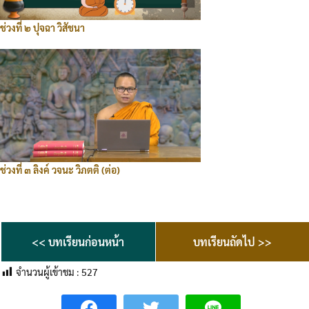
ช่วงที่ ๒ ปุจฉา วิสัชนา
ช่วงที่ ๓ ลิงค์ วจนะ วิภตติ (ต่อ)
<< บทเรียนก่อนหน้า
บทเรียนถัดไป >>
จำนวนผู้เข้าชม :
527