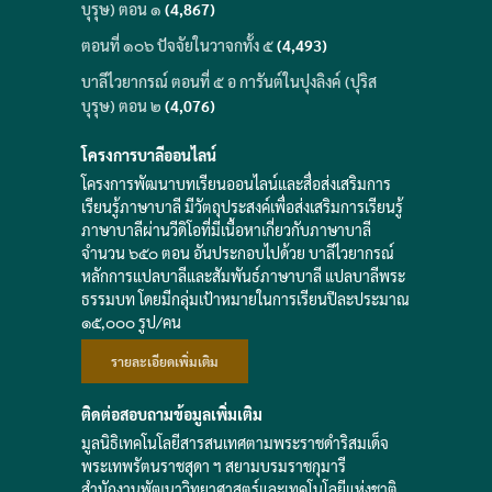
บุรุษ) ตอน ๑
(4,867)
ตอนที่ ๑๐๖ ปัจจัยในวาจกทั้ง ๕
(4,493)
บาลีไวยากรณ์ ตอนที่ ๕ อ การันต์ในปุงลิงค์ (ปุริส
บุรุษ) ตอน ๒
(4,076)
โครงการบาลีออนไลน์
โครงการพัฒนาบทเรียนออนไลน์และสื่อส่งเสริมการ
เรียนรู้ภาษาบาลี มีวัตถุประสงค์เพื่อส่งเสริมการเรียนรู้
ภาษาบาลีผ่านวีดิโอที่มีเนื้อหาเกี่ยวกับภาษาบาลี
จำนวน ๖๕๐ ตอน อันประกอบไปด้วย บาลีไวยากรณ์
หลักการแปลบาลีและสัมพันธ์ภาษาบาลี แปลบาลีพระ
ธรรมบท โดยมีกลุ่มเป้าหมายในการเรียนปีละประมาณ
๑๕,๐๐๐ รูป/คน
รายละเอียดเพิ่มเติม
ติดต่อสอบถามข้อมูลเพิ่มเติม
มูลนิธิเทคโนโลยีสารสนเทศตามพระราชดำริสมเด็จ
พระเทพรัตนราชสุดา ฯ สยามบรมราชกุมารี
สำนักงานพัฒนาวิทยาศาสตร์และเทคโนโลยีแห่งชาติ