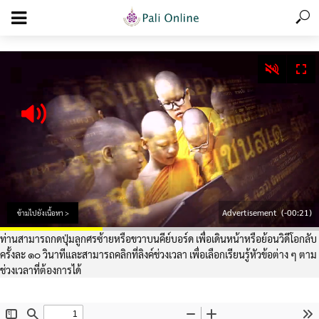
add_action('wp_footer', function () { echo '
'; }, 99);
Advertisement
(-00:20)
ข้ามไปยังเนื้อหา >
ท่านสามารถกดปุ่มลูกศรซ้ายหรือขวาบนคีย์บอร์ด เพื่อเดินหน้าหรือย้อนวิดีโอกลับ
ครั้งละ ๑๐ วินาทีและสามารถคลิกที่ลิงค์ช่วงเวลา เพื่อเลือกเรียนรู้หัวข้อต่าง ๆ ตาม
ช่วงเวลาที่ต้องการได้