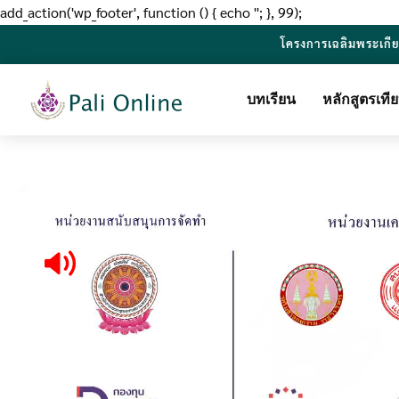
add_action('wp_footer', function () { echo '
'; }, 99);
โครงการเฉลิมพระเกี
บทเรียน
หลักสูตรเท