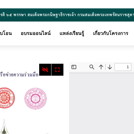
ยรติ ๖๕ พรรษา สมเด็จพระกนิษฐาธิราชเจ้า กรมสมเด็จพระเทพรัตนราชสุด
ียบโอน
อบรมออนไลน์
แหล่งเรียนรู้
เกี่ยวกับโครงการ