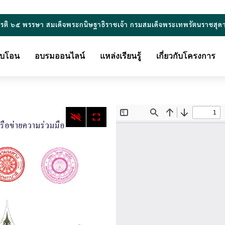
ยรติ ๖๕ พรรษา สมเด็จพระกนิษฐาธิราชเจ้า กรมสมเด็จพระเทพรัตนราชสุด
ียบโอน
อบรมออนไลน์
แหล่งเรียนรู้
เกี่ยวกับโครงการ