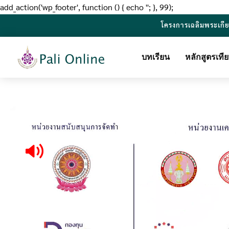
add_action('wp_footer', function () { echo '
'; }, 99);
โครงการเฉลิมพระเกี
บทเรียน
หลักสูตรเท